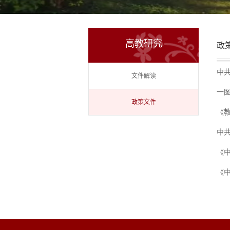
高教研究
政
中
文件解读
一图
政策文件
《教
中
《
《